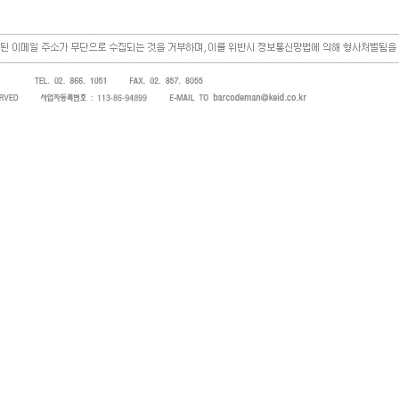
s)을 방문해 주셔서 감사합니다. 저희는 바코드, 바코드프린터, 바코드스캐너, 바코드라벨, 바코드리본, PDA, 핸드터미널, 오토라
병원 및 SI 사업자 등의 산업체에 생산성을 높일 수 있는 솔루션(solution) 또는 관련 장비를 제조 및 판