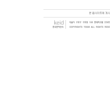
한국전자인식(KEID;KOREA Electronics Identification
honeywell, RFID등 전자인식기를 활용하여 물류,유통,제조,