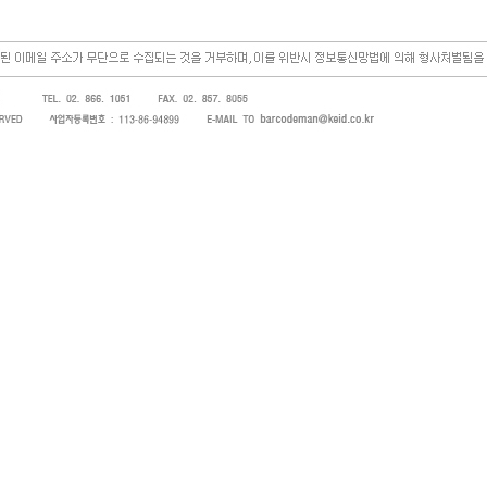
s)을 방문해 주셔서 감사합니다. 저희는 바코드, 바코드프린터, 바코드스캐너, 바코드라벨, 바코드리본, PDA, 핸드터미널, 오토라
병원 및 SI 사업자 등의 산업체에 생산성을 높일 수 있는 솔루션(solution) 또는 관련 장비를 제조 및 판