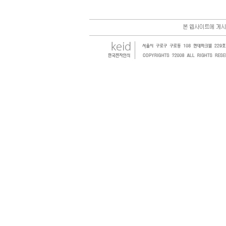
한국전자인식(KEID;KOREA Electronics Identification
honeywell, RFID등 전자인식기를 활용하여 물류,유통,제조,