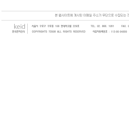
한국전자인식(KEID;KOREA Electronics Identifications)을 방문해 주셔서 감사합니다. 저희는 바코드, 
honeywell, RFID등 전자인식기를 활용하여 물류,유통,제조,병원 및 SI 사업자 등의 산업체에 생산성을