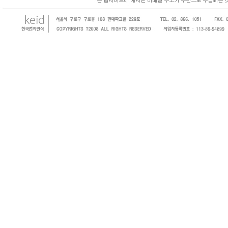
한국전자인식(KEID;KOREA Electronics Identifications)을 방문해 주셔서 감사합니다. 저희는 바코드, 
honeywell, RFID등 전자인식기를 활용하여 물류,유통,제조,병원 및 SI 사업자 등의 산업체에 생산성을