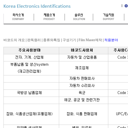
바코드의 개요
|
판독원리
|
종류와특징
|
구성기기
|
Film Master제작
|
적용분야