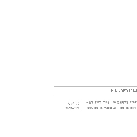
한국전자인식(KEID;KOREA Electronics Identification
honeywell, RFID등 전자인식기를 활용하여 물류,유통,제조,