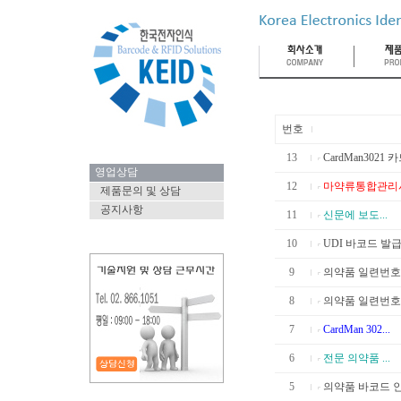
번호
13
CardMan302
영업상담
12
마약류통합관리시
제품문의 및 상담
공지사항
11
신문에 보도...
10
UDI 바코드 발
9
의약품 일련번호 솔
8
의약품 일련번호
7
CardMan 302...
6
전문 의약품 ...
5
의약품 바코드 인