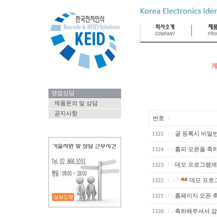
게
영업상담
제품문의 및 상담
공지사항
번호
글 등록시 비밀번
1325
홈피 오픈을 축하 
1324
데모 프로그램제
1323
데모 프로그
1322
홈페이지 오픈 
1321
축하해주셔서 감사
1320