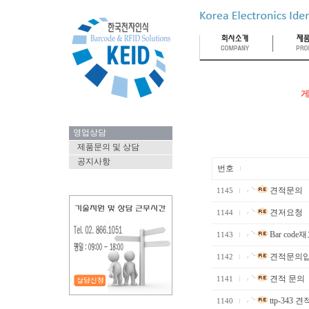
게
영업상담
제품문의 및 상담
공지사항
번호
견적문의
1145
견저요청
1144
Bar code
1143
견적문의입
1142
견적 문의
1141
ttp-343
1140