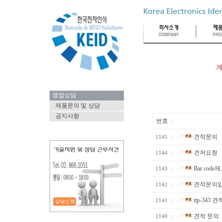
게
영업상담
제품문의 및 상담
공지사항
번호
견적문의
1145
견저요청
1144
Bar code
1143
견적문의입
1142
ttp-343
1141
견적 문의
1140