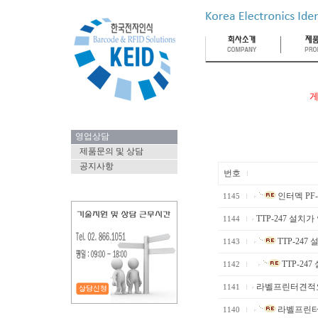
게
영업상담
제품문의 및 상담
공지사항
번호
인터멕 PF-
1145
TTP-247 설치가
1144
TTP-247 
1143
TTP-247
1142
라벨프린터견적요청(
1141
라벨프린터견
1140