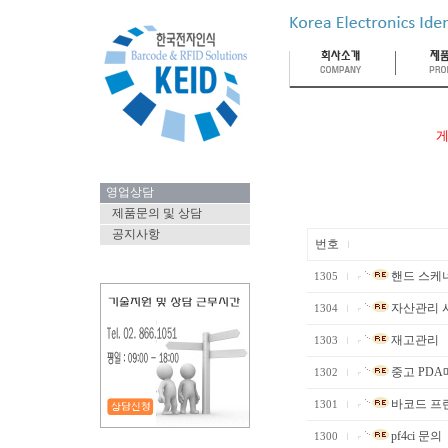
게
영업상담
제품문의 및 상담
공지사항
번호
핸드 스케너
1305
자산관리 시
1304
재고관리
1303
중고 PDA
1302
바코드 프
1301
pf4ci 문의
1300