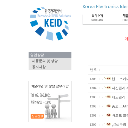
게
영업상담
제품문의 및 상담
공지사항
번호
핸드 스케너
1305
자산관리 시
1304
재고관리
1303
중고 PDA
1302
바코드 프
1301
pf4ci 문의
1300