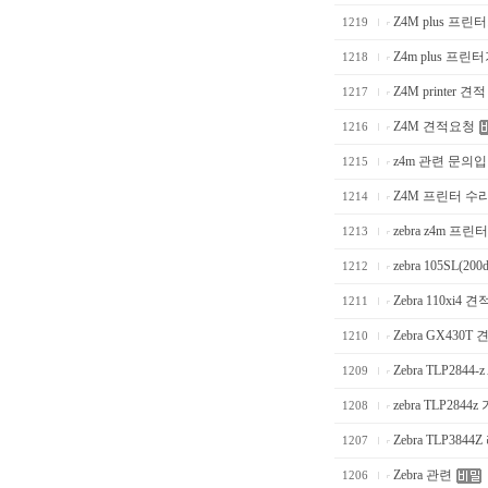
Z4M plus 프린
1219
Z4m plus 프
1218
Z4M printer 견
1217
Z4M 견적요청
1216
z4m 관련 문의
1215
Z4M 프린터 수
1214
zebra z4m 프린터
1213
zebra 105SL(200dp
1212
Zebra 110xi4 견
1211
Zebra GX430T
1210
Zebra TLP2844-z A
1209
zebra TLP2844z
1208
Zebra TLP3844
1207
Zebra 관련
1206