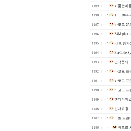
비품관리용
1199
TLP 2844
1198
바코드 문
1197
Z4M plu
1196
RFID형
1195
BarCode Sy
1194
견적문의
1193
바코드 프
1192
바코드 프
1191
바코드 프
1190
핸디터미널
1189
견저요청
1188
라벨 프린
1187
바코드 시
1186