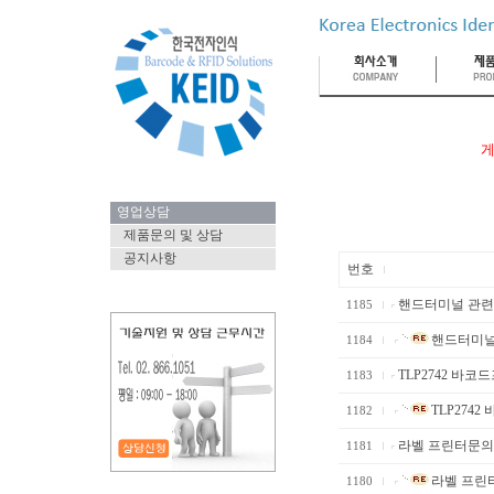
게
영업상담
제품문의 및 상담
공지사항
번호
핸드터미널 관련
1185
핸드터미널
1184
TLP2742 바코
1183
TLP2742
1182
라벨 프린터문
1181
라벨 프린
1180